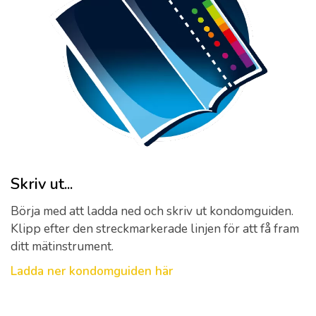
Skriv ut...
Börja med att ladda ned och skriv ut kondomguiden.
Klipp efter den streckmarkerade linjen för att få fram
ditt mätinstrument.
Ladda ner kondomguiden här