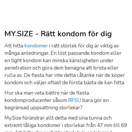
MY.SIZE - Rätt kondom för dig
Att hitta
kondomer
i rätt storlek för dig är viktig av
många anledningar. En löst passande kondom eller
en tight kondom kan minska känsligheten under
penetration och göra dem benägna att brista eller
rulla av. De flesta har inte detta i åtanke när de köper
kondom och väljer oftast de första bästa de kan hitta.
Hur ska man veta bättre när de flesta
kondomproducenter såsom
RFSU
bara gör en
begränsad uppsättning storlekar?
My.Size förändrar allt detta med sina tunna och
extremt tåliga kondomer i storlekar från 47 mm till 69