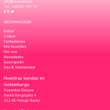
info@vuxenkul.se
Tel. +46650-757 59
INFORMACIÓN
Entrar
Villkor
Contactenos
Mis favoritos
Om oss
Novedades
Suscripción
Sex & Samlevnad
Nuestras tiendas en
Gotemburgo
Vuxenkul Deluxe
Backa Bergögata 4
422 46 Hisings Backa