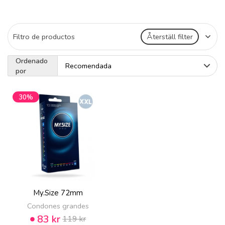
Filtro de productos
Återställ filter
Ordenado
por
30%
My.Size 72mm
Condones grandes
83 kr
119 kr