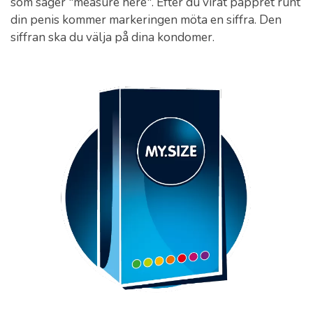
som säger "measure here". Efter du virat pappret runt
din penis kommer markeringen möta en siffra. Den
siffran ska du välja på dina kondomer.