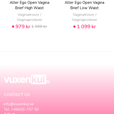
Alter Ego Open Vagina
Alter Ego Open Vagina
Brief High Waist
Brief Low Waist
Vaginatrosor /
Vaginatrosor /
Vaginaproteser
Vaginaproteser
979 kr
1 099 kr
1 399 kr
CONTACT US
info@vuxenkul.se
Tel. +46650-757 59