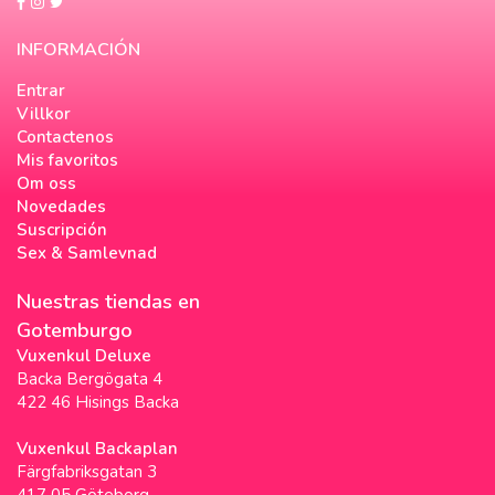
INFORMACIÓN
Entrar
Villkor
Contactenos
Mis favoritos
Om oss
Novedades
Suscripción
Sex & Samlevnad
Nuestras tiendas en
Gotemburgo
Vuxenkul Deluxe
Backa Bergögata 4
422 46 Hisings Backa
Vuxenkul Backaplan
Färgfabriksgatan 3
417 05 Göteborg