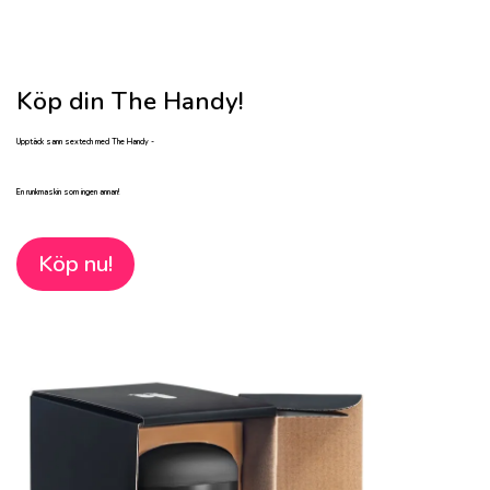
Köp din The Handy!
Upptäck sann sextech med The Handy -
En runkmaskin som ingen annan!
Köp nu!