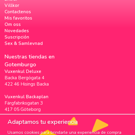
Villkor
Contactenos
Mis favoritos
Om oss
Novedades
Suscripción
Sex & Samlevnad
Nuestras tiendas en
Gotemburgo
Vuxenkul Deluxe
Backa Bergögata 4
422 46 Hisings Backa
Vuxenkul Backaplan
Färgfabriksgatan 3
417 05 Göteborg
Vuxenkul Stigscenter
Adaptamos tu experiencia
Backa Bergögata 2
Usamos cookies para brindarle una experiencia de compra
422 46 Hisings Backa