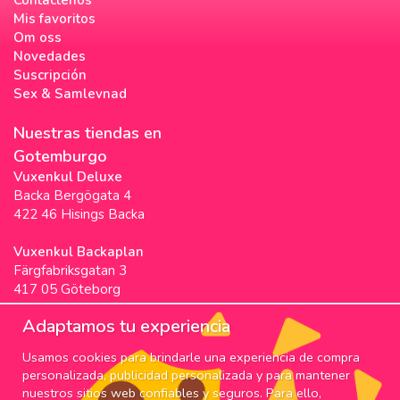
Mis favoritos
Om oss
Novedades
Suscripción
Sex & Samlevnad
Nuestras tiendas en
Gotemburgo
Vuxenkul Deluxe
Backa Bergögata 4
422 46 Hisings Backa
Vuxenkul Backaplan
Färgfabriksgatan 3
417 05 Göteborg
Vuxenkul Stigscenter
Adaptamos tu experiencia
Backa Bergögata 2
Usamos cookies para brindarle una experiencia de compra
422 46 Hisings Backa
personalizada, publicidad personalizada y para mantener
Horarios & Info
nuestros sitios web confiables y seguros. Para ello,