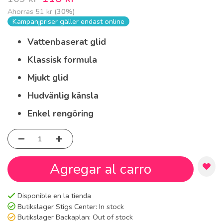
Ahorras
51 kr
(
30
%)
Kampanjpriser gäller endast online
Vattenbaserat glid
Klassisk formula
Mjukt glid
Hudvänlig känsla
Enkel rengöring
Agregar al carro
Disponible en la tienda
Butikslager Stigs Center:
In stock
Butikslager Backaplan:
Out of stock