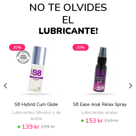
NO TE OLVIDES
EL
LUBRICANTE!
30%
30%
S8 Hybrid Cum Glide
S8 Ease Anal Relax Spray
Lubricantes híbridos y de
Lubricantes anales
aceite
153 kr
219 kr
139 kr
199 kr