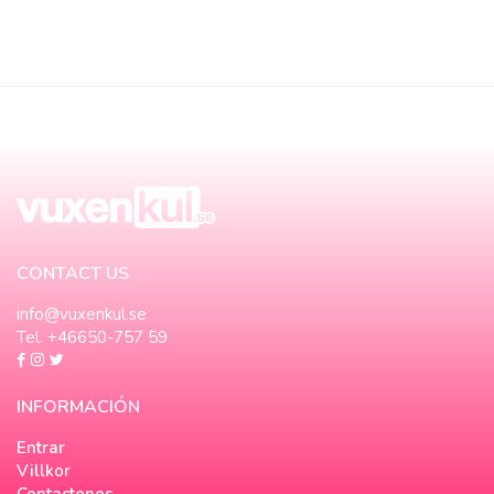
CONTACT US
info@vuxenkul.se
Tel. +46650-757 59
INFORMACIÓN
Entrar
Villkor
Contactenos