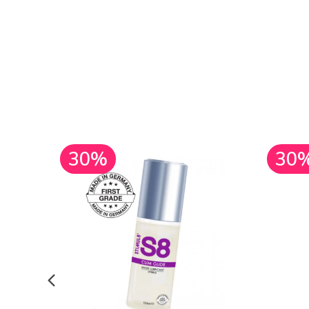
30%
30