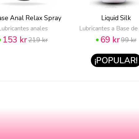
ase Anal Relax Spray
Liquid Silk
Lubricantes anales
Lubricantes a Base de
153 kr
69 kr
219 kr
99 kr
¡POPULAR!