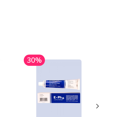
30%
30