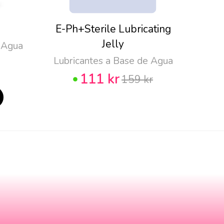
E-Ph+Sterile Lubricating
Pju
Jelly
 Agua
Lubricantes a Base de Agua
111 kr
159 kr