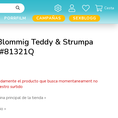
Cesta
PORRFILM
CAMPAÑAS
SEXBLOGG
 Blommig Teddy & Strumpa
 #81321Q
adamente el producto que busca momentaneament no
estro surtido
ina principal de la tienda »
io »