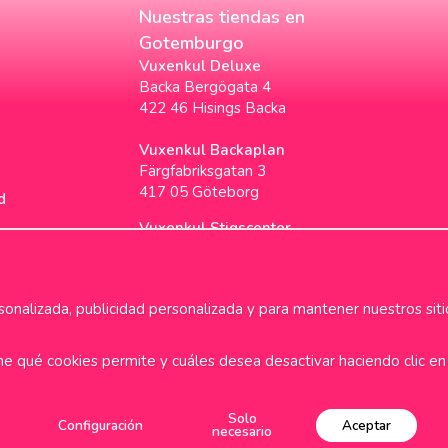
Nuestras tiendas en
Gotemburgo
Vuxenkul Deluxe
Backa Bergögata 4
422 46 Hisings Backa
Vuxenkul Backaplan
Färgfabriksgatan 3
417 05 Göteborg
d
Vuxenkul Stigscenter
Backa Bergögata 2
422 46 Hisings Backa
Horarios & Info
nalizada, publicidad personalizada y para mantener nuestros siti
ne qué cookies permite y cuáles desea desactivar haciendo clic en 
i frakt över 699kr
1-2 dagars
Solo
Configuración
Aceptar
necesario