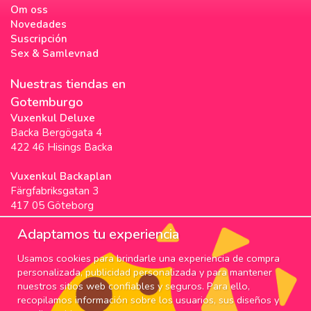
Om oss
Novedades
Suscripción
Sex & Samlevnad
Nuestras tiendas en
Gotemburgo
Vuxenkul Deluxe
Backa Bergögata 4
422 46 Hisings Backa
Vuxenkul Backaplan
Färgfabriksgatan 3
417 05 Göteborg
Vuxenkul Stigscenter
Adaptamos tu experiencia
Backa Bergögata 2
Usamos cookies para brindarle una experiencia de compra
422 46 Hisings Backa
personalizada, publicidad personalizada y para mantener
Horarios & Info
nuestros sitios web confiables y seguros. Para ello,
recopilamos información sobre los usuarios, sus diseños y