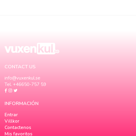
CONTACT US
info@vuxenkul.se
Tel. +46650-757 59
INFORMACIÓN
Entrar
Villkor
Contactenos
Mis favoritos