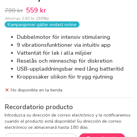
559 kr
799 kr
Ahorras
240 kr
(
30
%)
Kampanjpriser gäller endast online
Dubbelmotor för intensiv stimulering
9 vibrationsfunktioner via intuitiv app
Vattentät för lek i alla miljöer
Reselås och minneschip för diskretion
USB-uppladdningsbar med lång batteritid
Kroppssäker silikon för trygg njutning
No disponible en la tienda
Recordatorio producto
Introduzca su dirección de correo electrónico y le notificaremos
cuando el producto está disponible! Su dirección de correo
electrónico se almacenará hasta 180 días.