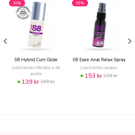
30%
30%
S8 Hybrid Cum Glide
S8 Ease Anal Relax Spray
Lubricantes híbridos y de
Lubricantes anales
aceite
153 kr
219 kr
139 kr
199 kr