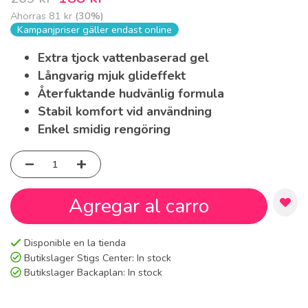
Ahorras
81 kr
(
30
%)
Kampanjpriser gäller endast online
Extra tjock vattenbaserad gel
Långvarig mjuk glideffekt
Återfuktande hudvänlig formula
Stabil komfort vid användning
Enkel smidig rengöring
Agregar al carro
Disponible en la tienda
Butikslager Stigs Center:
In stock
Butikslager Backaplan:
In stock