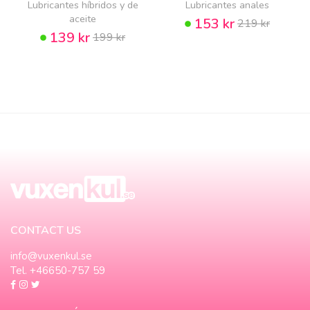
Lubricantes híbridos y de
Lubricantes anales
aceite
153 kr
219 kr
139 kr
199 kr
CONTACT US
info@vuxenkul.se
Tel. +46650-757 59