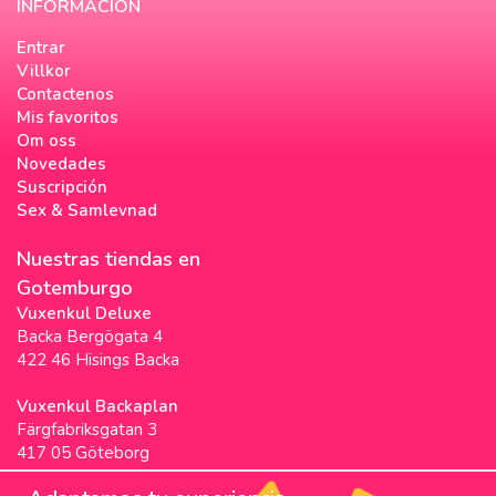
INFORMACIÓN
Entrar
Villkor
Contactenos
Mis favoritos
Om oss
Novedades
Suscripción
Sex & Samlevnad
Nuestras tiendas en
Gotemburgo
Vuxenkul Deluxe
Backa Bergögata 4
422 46 Hisings Backa
Vuxenkul Backaplan
Färgfabriksgatan 3
417 05 Göteborg
Vuxenkul Stigscenter