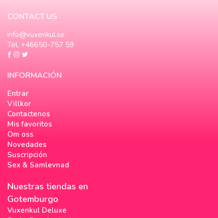
CONTACT US
info@vuxenkul.se
Tel. +46650-757 59
INFORMACIÓN
Entrar
Villkor
Contactenos
Mis favoritos
Om oss
Novedades
Suscripción
Sex & Samlevnad
Nuestras tiendas en
Gotemburgo
Vuxenkul Deluxe