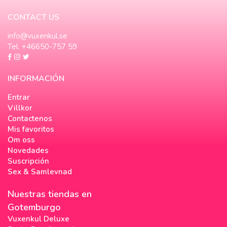
CONTACT US
info@vuxenkul.se
Tel. +46650-757 59
INFORMACIÓN
Entrar
Villkor
Contactenos
Mis favoritos
Om oss
Novedades
Suscripción
Sex & Samlevnad
Nuestras tiendas en
Gotemburgo
Vuxenkul Deluxe