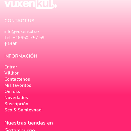
CONTACT US
info@vuxenkul.se
Tel. +46650-757 59
INFORMACIÓN
Entrar
Villkor
Contactenos
Mis favoritos
Om oss
Novedades
Suscripción
Sex & Samlevnad
Nuestras tiendas en
Gotemburgo