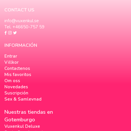
CONTACT US
info@vuxenkul.se
Tel. +46650-757 59
INFORMACIÓN
Entrar
Villkor
Contactenos
Mis favoritos
Om oss
Novedades
Suscripción
Sex & Samlevnad
Nuestras tiendas en
Gotemburgo
Vuxenkul Deluxe