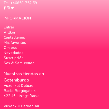
Tel. +46650-757 59
INFORMACIÓN
Entrar
Villkor
Contactenos
Mis favoritos
Om oss
Novedades
Suscripción
Sex & Samlevnad
Nuestras tiendas en
Gotemburgo
Vuxenkul Deluxe
Backa Bergögata 4
422 46 Hisings Backa
Vuxenkul Backaplan