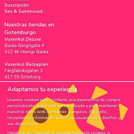
Suscripción
Sex & Samlevnad
Nuestras tiendas en
Gotemburgo
Vuxenkul Deluxe
Backa Bergögata 4
422 46 Hisings Backa
Vuxenkul Backaplan
Färgfabriksgatan 3
417 05 Göteborg
Vuxenkul Stigscenter
Adaptamos tu experiencia
Backa Bergögata 2
Usamos cookies para brindarle una experiencia de compra
422 46 Hisings Backa
personalizada, publicidad personalizada y para mantener
Horarios & Info
nuestros sitios web confiables y seguros. Para ello,
recopilamos información sobre los usuarios, sus diseños y
SUSCRIPCIÓN
sus dispositivos.
Haga clic en "Aceptar" si permite todas las cookies o