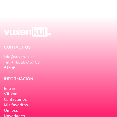
CONTACT US
info@vuxenkul.se
Tel. +46650-757 59
INFORMACIÓN
Entrar
Villkor
Contactenos
Mis favoritos
Om oss
Novedades