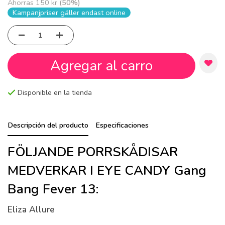
Ahorras
150 kr
(
50
%)
Kampanjpriser gäller endast online
Agregar al carro
Disponible en la tienda
Descripción del producto
Especificaciones
FÖLJANDE PORRSKÅDISAR
MEDVERKAR I EYE CANDY Gang
Bang Fever 13:
Eliza Allure