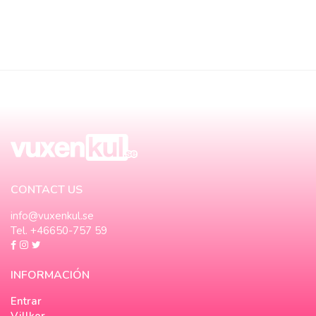
CONTACT US
info@vuxenkul.se
Tel. +46650-757 59
INFORMACIÓN
Entrar
Villkor