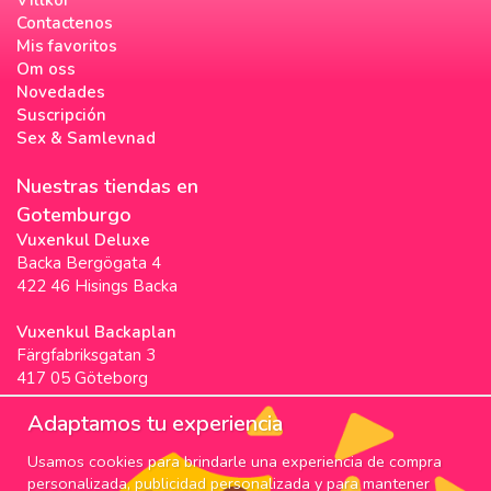
Contactenos
Mis favoritos
Om oss
Novedades
Suscripción
Sex & Samlevnad
Nuestras tiendas en
Gotemburgo
Vuxenkul Deluxe
Backa Bergögata 4
422 46 Hisings Backa
Vuxenkul Backaplan
Färgfabriksgatan 3
417 05 Göteborg
Vuxenkul Stigscenter
Adaptamos tu experiencia
Backa Bergögata 2
Usamos cookies para brindarle una experiencia de compra
422 46 Hisings Backa
personalizada, publicidad personalizada y para mantener