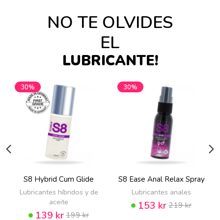
NO TE OLVIDES
EL
LUBRICANTE!
30%
30%
S8 Hybrid Cum Glide
S8 Ease Anal Relax Spray
Lubricantes híbridos y de
Lubricantes anales
aceite
153 kr
219 kr
139 kr
199 kr