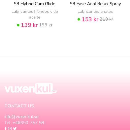
S8 Hybrid Cum Glide
S8 Ease Anal Relax Spray
Lubricantes híbridos y de
Lubricantes anales
aceite
153 kr
219 kr
139 kr
199 kr
CONTACT US
info@vuxenkul.se
Tel. +46650-757 59