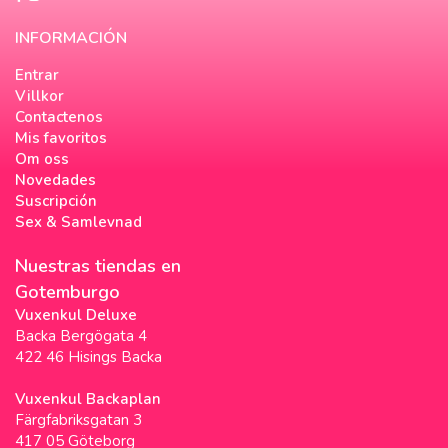
INFORMACIÓN
Entrar
Villkor
Contactenos
Mis favoritos
Om oss
Novedades
Suscripción
Sex & Samlevnad
Nuestras tiendas en
Gotemburgo
Vuxenkul Deluxe
Backa Bergögata 4
422 46 Hisings Backa
Vuxenkul Backaplan
Färgfabriksgatan 3
417 05 Göteborg