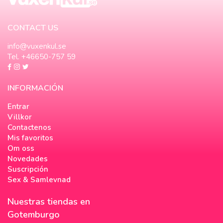
CONTACT US
info@vuxenkul.se
Tel. +46650-757 59
INFORMACIÓN
Entrar
Villkor
Contactenos
Mis favoritos
Om oss
Novedades
Suscripción
Sex & Samlevnad
Nuestras tiendas en
Gotemburgo