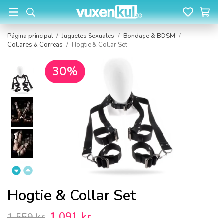
Página principal
/
Juguetes Sexuales
/
Bondage & BDSM
/
Collares & Correas
/
Hogtie & Collar Set
30%
Hogtie & Collar Set
1 091 kr
1 559 kr