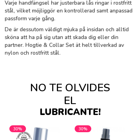
Varje handfängsel har justerbara lås ringar i rostfritt
stål, vilket möjliggör en kontrollerad samt anpassad
passform varje gång.
De är dessutom väldigt mjuka på insidan och alltid
sköna att ha på sig utan att skada dig eller din
partner. Hogtie & Collar Set ät helt tillverkad av
nylon och rostfritt stål.
NO TE OLVIDES
EL
LUBRICANTE!
30%
30%