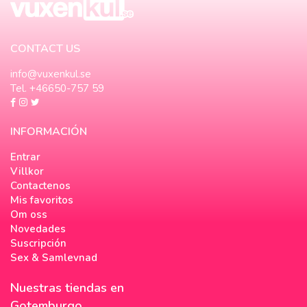
CONTACT US
info@vuxenkul.se
Tel. +46650-757 59
INFORMACIÓN
Entrar
Villkor
Contactenos
Mis favoritos
Om oss
Novedades
Suscripción
Sex & Samlevnad
Nuestras tiendas en
Gotemburgo