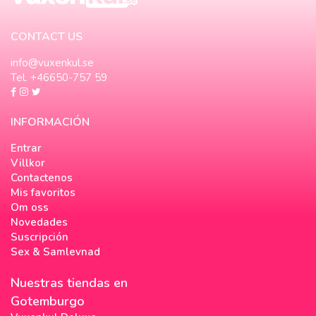
CONTACT US
info@vuxenkul.se
Tel. +46650-757 59
INFORMACIÓN
Entrar
Villkor
Contactenos
Mis favoritos
Om oss
Novedades
Suscripción
Sex & Samlevnad
Nuestras tiendas en
Gotemburgo