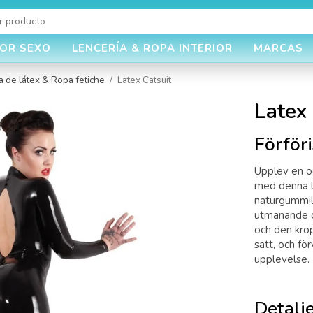
JOR SEXO
LENCERÍA & ROPA INTERIOR
MARCAS
 de látex & Ropa fetiche
/
Latex Catsuit
Latex 
Förföri
Upplev en o
med denna l
naturgummil
utmanande o
och den krop
sätt, och för
upplevelse.
Detalje