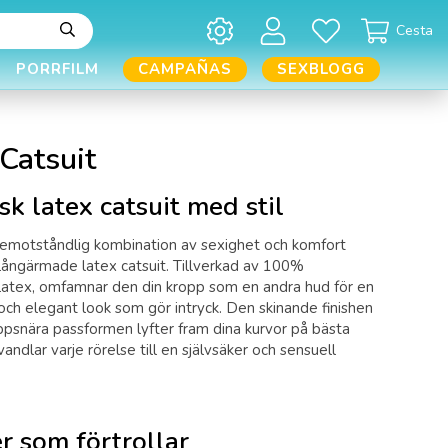
Cesta
PORRFILM
CAMPAÑAS
SEXBLOGG
Catsuit
sk latex catsuit med stil
emotståndlig kombination av sexighet och komfort
ångärmade latex catsuit. Tillverkad av 100%
atex, omfamnar den din kropp som en andra hud för en
ch elegant look som gör intryck. Den skinande finishen
psnära passformen lyfter fram dina kurvor på bästa
vandlar varje rörelse till en självsäker och sensuell
r som förtrollar