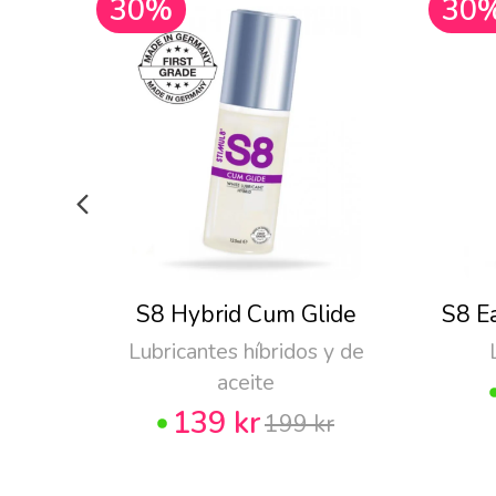
30%
30
S8 Hybrid Cum Glide
S8 E
Lubricantes híbridos y de
aceite
139 kr
199 kr