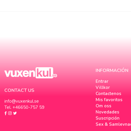
INFORMACIÓN
Entrar
Villkor
CONTACT US
Contactenos
Mis favoritos
info@vuxenkul.se
Om oss
Tel. +46650-757 59
Novedades
Suscripción
Sex & Samlevna