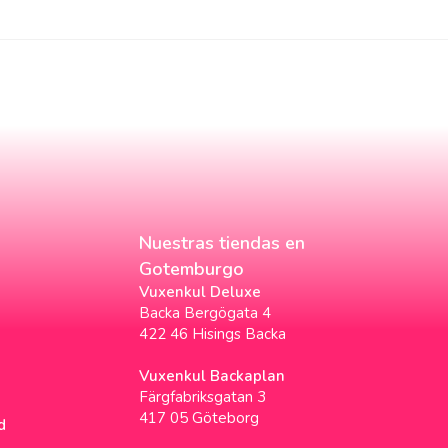
Nuestras tiendas en
Gotemburgo
Vuxenkul Deluxe
Backa Bergögata 4
422 46 Hisings Backa
Vuxenkul Backaplan
Färgfabriksgatan 3
417 05 Göteborg
d