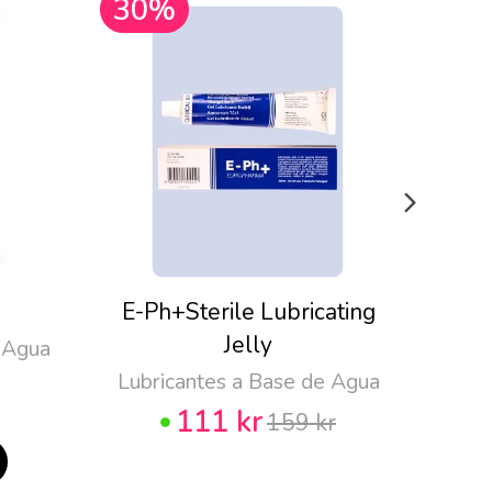
30%
30
E-Ph+Sterile Lubricating
Pju
Jelly
 Agua
Lubricantes a Base de Agua
111 kr
159 kr