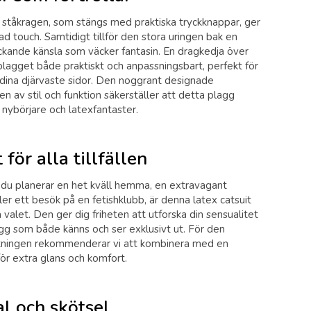
 ståkragen, som stängs med praktiska tryckknappar, ger
rad touch. Samtidigt tillför den stora uringen bak en
lockande känsla som väcker fantasin. En dragkedja över
lagget både praktiskt och anpassningsbart, perfekt för
 dina djärvaste sidor. Den noggrant designade
n av stil och funktion säkerställer att detta plagg
nybörjare och latexfantaster.
 för alla tillfällen
du planerar en het kväll hemma, en extravagant
er ett besök på en fetishklubb, är denna latex catsuit
 valet. Den ger dig friheten att utforska din sensualitet
gg som både känns och ser exklusivt ut. För den
utningen rekommenderar vi att kombinera med en
för extra glans och komfort.
al och skötsel