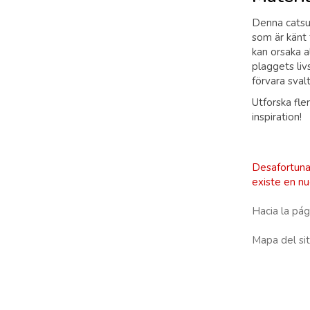
Denna catsui
som är känt 
kan orsaka a
plaggets liv
förvara sval
Utforska fle
inspiration!
Desafortun
existe en nu
Hacia la pág
Mapa del sit