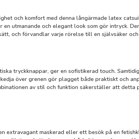
ighet och komfort med denna långärmade latex catsui
 en utmanande och elegant look som gör intryck. Den
ätt, och förvandlar varje rörelse till en självsäker oc
ska tryckknappar, ger en sofistikerad touch. Samtidigt 
kedja över grenen gör plagget både praktiskt och anpa
inationen av stil och funktion säkerställer att detta
n extravagant maskerad eller ett besök på en fetishkl