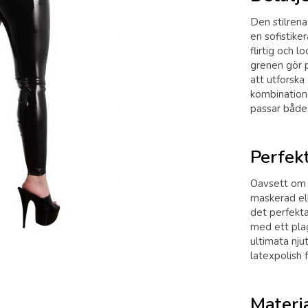
Den stilrena
en sofistike
flirtig och 
grenen gör p
att utforska
kombinatione
passar både 
Perfekt
Oavsett om 
maskerad ell
det perfekta
med ett pla
ultimata nj
latexpolish 
Materi