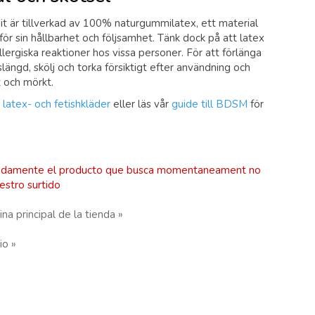
t är tillverkad av 100% naturgummilatex, ett material
för sin hållbarhet och följsamhet. Tänk dock på att latex
llergiska reaktioner hos vissa personer. För att förlänga
slängd, skölj och torka försiktigt efter användning och
t och mörkt.
r
latex- och fetishkläder
eller läs vår
guide till BDSM
för
adamente el producto que busca momentaneament no
estro surtido
ina principal de la tienda »
io »