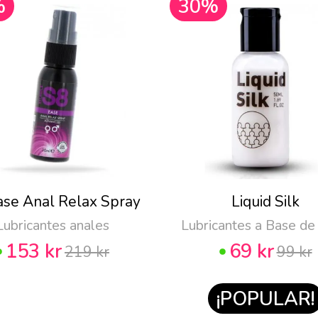
%
30%
ase Anal Relax Spray
Liquid Silk
Lubricantes anales
Lubricantes a Base de
153 kr
69 kr
219 kr
99 kr
¡POPULAR!