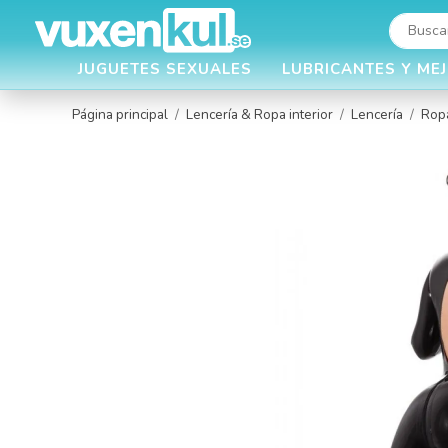
JUGUETES SEXUALES
LUBRICANTES Y ME
Página principal
/
Lencería & Ropa interior
/
Lencería
/
Ropa