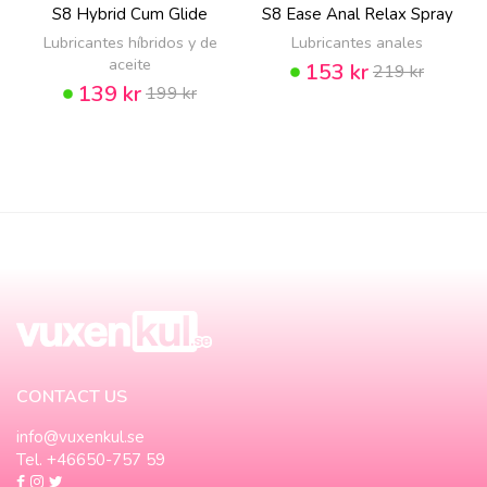
S8 Hybrid Cum Glide
S8 Ease Anal Relax Spray
Lubricantes híbridos y de
Lubricantes anales
aceite
153 kr
219 kr
139 kr
199 kr
CONTACT US
info@vuxenkul.se
Tel. +46650-757 59