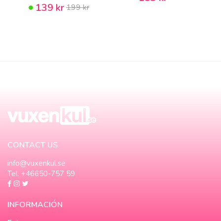
139 kr
199 kr
CONTACT US
info@vuxenkul.se
Tel. +46650-757 59
INFORMACIÓN