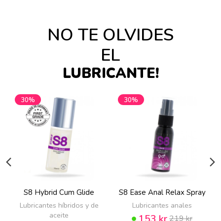
NO TE OLVIDES
EL
LUBRICANTE!
30%
30%
S8 Hybrid Cum Glide
S8 Ease Anal Relax Spray
Lubricantes híbridos y de
Lubricantes anales
aceite
153 kr
219 kr