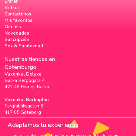
Entrar
Villkor
Contactenos
Mis favoritos
Om oss
Novedades
Suscripción
Sex & Samlevnad
Nuestras tiendas en
Gotemburgo
Vuxenkul Deluxe
Backa Bergögata 4
422 46 Hisings Backa
Vuxenkul Backaplan
Färgfabriksgatan 3
417 05 Göteborg
Vuxenkul Stigscenter
Adaptamos tu experiencia
Backa Bergögata 2
Usamos cookies para brindarle una experiencia de compra
422 46 Hisings Backa