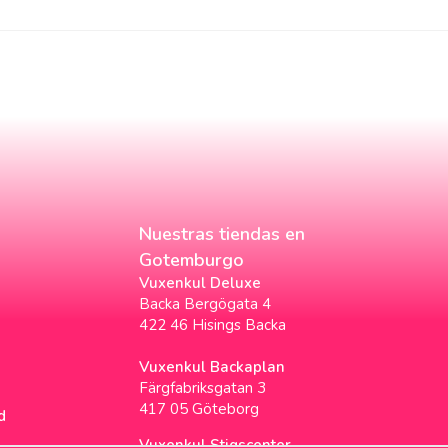
Nuestras tiendas en
Gotemburgo
Vuxenkul Deluxe
Backa Bergögata 4
422 46 Hisings Backa
Vuxenkul Backaplan
Färgfabriksgatan 3
417 05 Göteborg
d
Vuxenkul Stigscenter