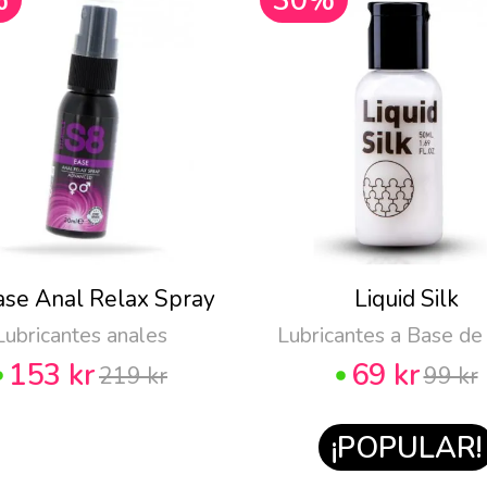
%
30%
ase Anal Relax Spray
Liquid Silk
Lubricantes anales
Lubricantes a Base de
153 kr
69 kr
219 kr
99 kr
¡POPULAR!