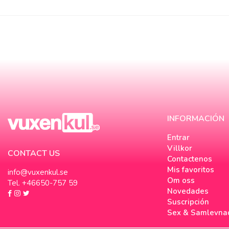
INFORMACIÓN
Entrar
Villkor
CONTACT US
Contactenos
Mis favoritos
info@vuxenkul.se
Om oss
Tel. +46650-757 59
Novedades
Suscripción
Sex & Samlevna