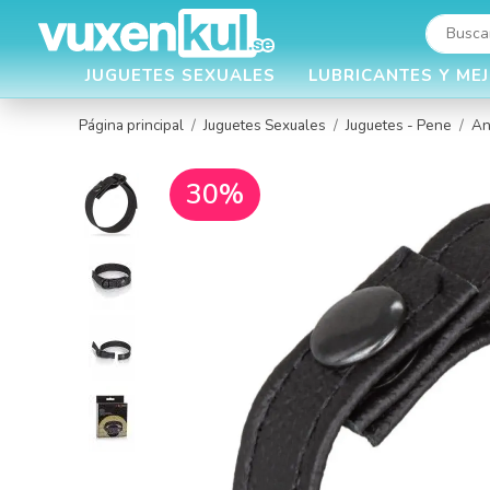
JUGUETES SEXUALES
LUBRICANTES Y ME
Página principal
/
Juguetes Sexuales
/
Juguetes - Pene
/
An
30%