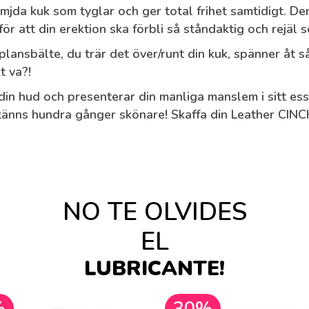
mjda kuk som tyglar och ger total frihet samtidigt. Den
ör att din erektion ska förbli så ståndaktig och rejäl 
ansbälte, du trär det över/runt din kuk, spänner åt så
t va?!
in hud och presenterar din manliga manslem i sitt esse
 känns hundra gånger skönare! Skaffa din Leather CINC
NO TE OLVIDES
EL
LUBRICANTE!