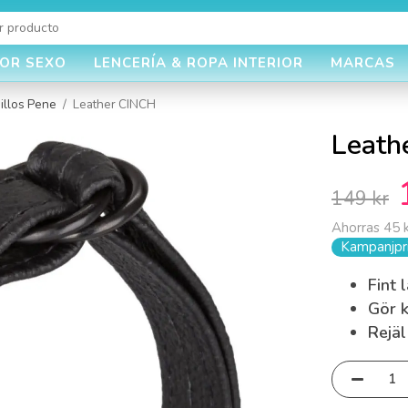
JOR SEXO
LENCERÍA & ROPA INTERIOR
MARCAS
illos Pene
/
Leather CINCH
Leath
149 kr
Ahorras
45 
Kampanjpri
Fint 
Gör k
Rejäl