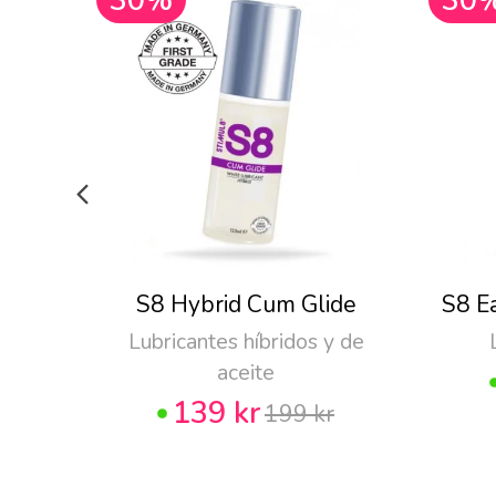
30%
30
S8 Hybrid Cum Glide
S8 E
Lubricantes híbridos y de
aceite
139 kr
199 kr