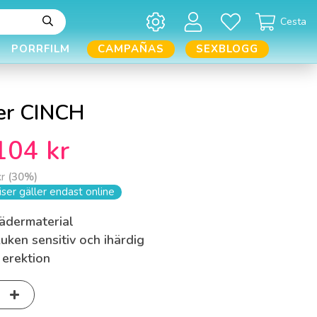
Cesta
PORRFILM
CAMPAÑAS
SEXBLOGG
er CINCH
104 kr
kr
(
30
%)
ser gäller endast online
lädermaterial
uken sensitiv och ihärdig
 erektion