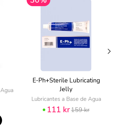
30%
30
E-Ph+Sterile Lubricating
Pju
Jelly
 Agua
Lubricantes a Base de Agua
111 kr
159 kr