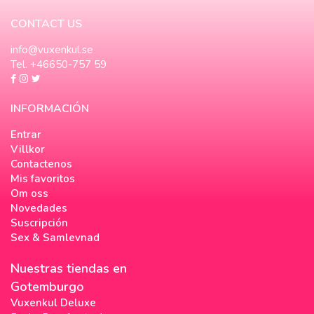
CONTACT US
info@vuxenkul.se
Tel. +46650-757 59
INFORMACIÓN
Entrar
Villkor
Contactenos
Mis favoritos
Om oss
Novedades
Suscripción
Sex & Samlevnad
Nuestras tiendas en
Gotemburgo
Vuxenkul Deluxe