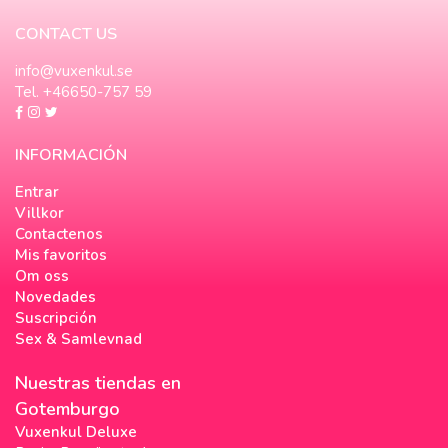
CONTACT US
info@vuxenkul.se
Tel. +46650-757 59
INFORMACIÓN
Entrar
Villkor
Contactenos
Mis favoritos
Om oss
Novedades
Suscripción
Sex & Samlevnad
Nuestras tiendas en
Gotemburgo
Vuxenkul Deluxe