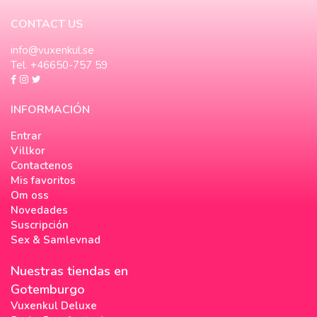
CONTACT US
info@vuxenkul.se
Tel. +46650-757 59
INFORMACIÓN
Entrar
Villkor
Contactenos
Mis favoritos
Om oss
Novedades
Suscripción
Sex & Samlevnad
Nuestras tiendas en
Gotemburgo
Vuxenkul Deluxe