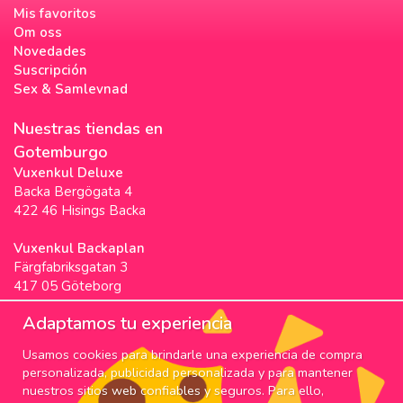
Mis favoritos
Om oss
Novedades
Suscripción
Sex & Samlevnad
Nuestras tiendas en
Gotemburgo
Vuxenkul Deluxe
Backa Bergögata 4
422 46 Hisings Backa
Vuxenkul Backaplan
Färgfabriksgatan 3
417 05 Göteborg
Vuxenkul Stigscenter
Adaptamos tu experiencia
Backa Bergögata 2
Usamos cookies para brindarle una experiencia de compra
422 46 Hisings Backa
personalizada, publicidad personalizada y para mantener
Horarios & Info
nuestros sitios web confiables y seguros. Para ello,