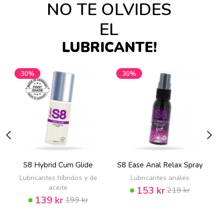
NO TE OLVIDES
EL
LUBRICANTE!
30%
30%
S8 Hybrid Cum Glide
S8 Ease Anal Relax Spray
Lubricantes híbridos y de
Lubricantes anales
aceite
153 kr
219 kr
139 kr
199 kr