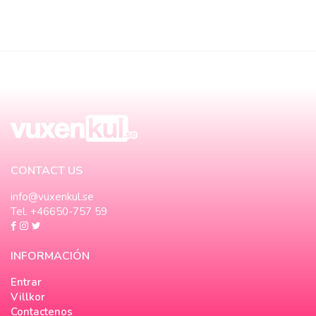
CONTACT US
info@vuxenkul.se
Tel. +46650-757 59
INFORMACIÓN
Entrar
Villkor
Contactenos