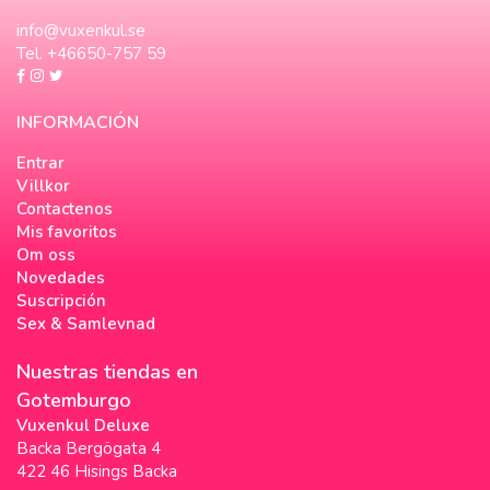
info@vuxenkul.se
Tel. +46650-757 59
INFORMACIÓN
Entrar
Villkor
Contactenos
Mis favoritos
Om oss
Novedades
Suscripción
Sex & Samlevnad
Nuestras tiendas en
Gotemburgo
Vuxenkul Deluxe
Backa Bergögata 4
422 46 Hisings Backa