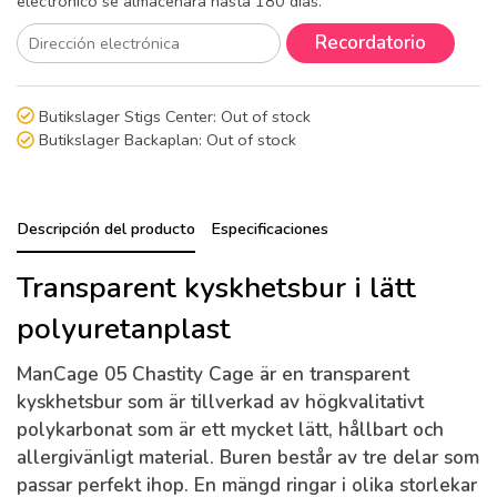
electrónico se almacenará hasta 180 días.
Recordatorio
Butikslager Stigs Center:
Out of stock
Butikslager Backaplan:
Out of stock
Descripción del producto
Especificaciones
Transparent kyskhetsbur i lätt
polyuretanplast
ManCage 05 Chastity Cage är en transparent
kyskhetsbur som är tillverkad av högkvalitativt
polykarbonat som är ett mycket lätt, hållbart och
allergivänligt material. Buren består av tre delar som
passar perfekt ihop. En mängd ringar i olika storlekar