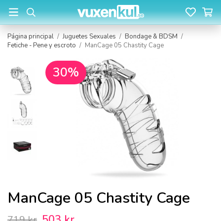
Página principal
/
Juguetes Sexuales
/
Bondage & BDSM
/
Fetiche - Pene y escroto
/
ManCage 05 Chastity Cage
30%
ManCage 05 Chastity Cage
503 kr
719 kr