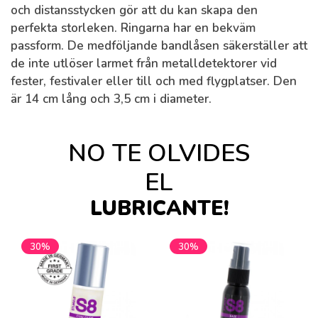
och distansstycken gör att du kan skapa den
perfekta storleken. Ringarna har en bekväm
passform. De medföljande bandlåsen säkerställer att
de inte utlöser larmet från metalldetektorer vid
fester, festivaler eller till och med flygplatser. Den
är 14 cm lång och 3,5 cm i diameter.
NO TE OLVIDES
EL
LUBRICANTE!
30%
30%