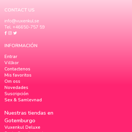
CONTACT US
info@vuxenkul.se
Tel. +46650-757 59
INFORMACIÓN
Entrar
Villkor
Contactenos
Mis favoritos
Om oss
Novedades
Suscripción
Sex & Samlevnad
Nuestras tiendas en
Gotemburgo
Vuxenkul Deluxe