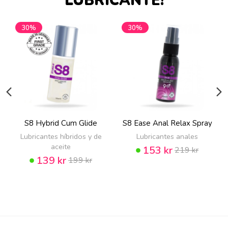
LUBRICANTE!
30%
30%
S8 Hybrid Cum Glide
S8 Ease Anal Relax Spray
Lubricantes híbridos y de
Lubricantes anales
aceite
153 kr
219 kr
139 kr
199 kr