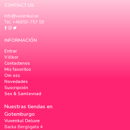
CONTACT US
info@vuxenkul.se
Tel. +46650-757 59
INFORMACIÓN
Entrar
Villkor
Contactenos
Mis favoritos
Om oss
Novedades
Suscripción
Sex & Samlevnad
Nuestras tiendas en
Gotemburgo
Vuxenkul Deluxe
Backa Bergögata 4