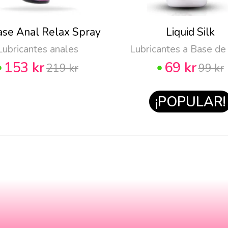
ase Anal Relax Spray
Liquid Silk
Lubricantes anales
Lubricantes a Base de
153 kr
69 kr
219 kr
99 kr
¡POPULAR!