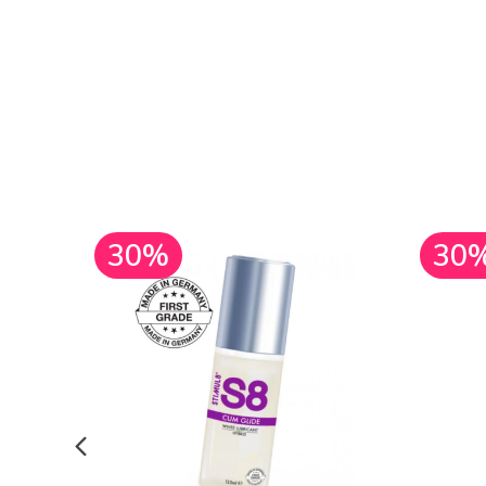
30%
30