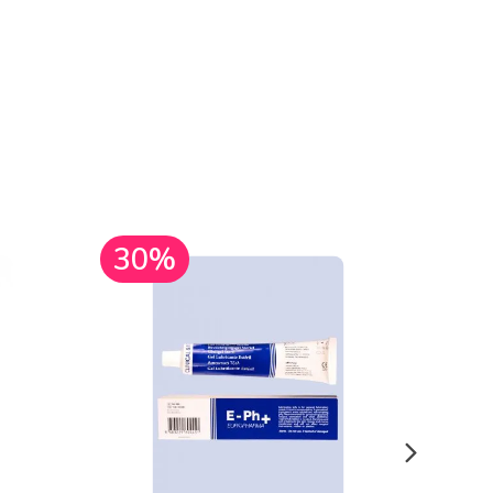
30%
30