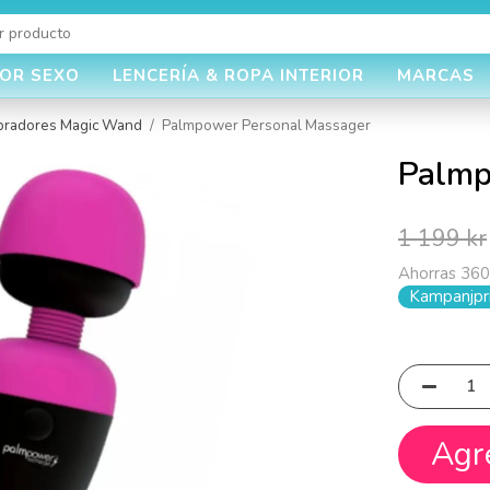
JOR SEXO
LENCERÍA & ROPA INTERIOR
MARCAS
bradores Magic Wand
/
Palmpower Personal Massager
Palmp
1 199 kr
Ahorras
360
Kampanjpri
Agr