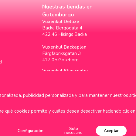
Nuestras tiendas en
Gotemburgo
Vuxenkul Deluxe
Backa Bergögata 4
422 46 Hisings Backa
Vuxenkul Backaplan
Färgfabriksgatan 3
417 05 Göteborg
d
Vuxenkul Stigscenter
Backa Bergögata 2
422 46 Hisings Backa
Horarios & Info
nalizada, publicidad personalizada y para mantener nuestros siti
ne qué cookies permite y cuáles desea desactivar haciendo clic en 
i frakt över 699kr
1-2 dagars
Solo
Configuración
Aceptar
necesario