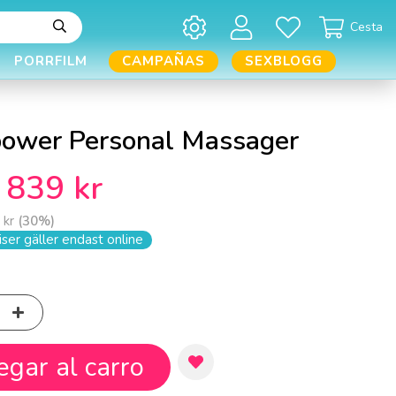
Cesta
PORRFILM
CAMPAÑAS
SEXBLOGG
ower Personal Massager
839 kr
 kr
(
30
%)
ser gäller endast online
egar al carro