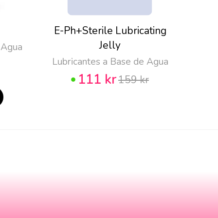
E-Ph+Sterile Lubricating
Pju
Jelly
 Agua
Lubricantes a Base de Agua
111 kr
159 kr