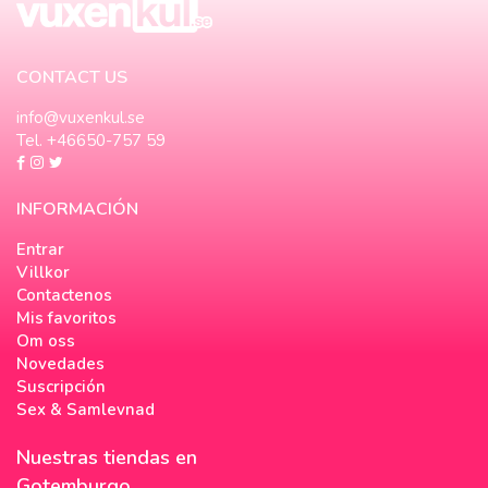
CONTACT US
info@vuxenkul.se
Tel. +46650-757 59
INFORMACIÓN
Entrar
Villkor
Contactenos
Mis favoritos
Om oss
Novedades
Suscripción
Sex & Samlevnad
Nuestras tiendas en
Gotemburgo