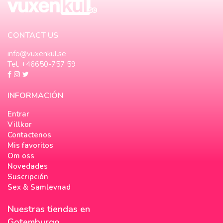
CONTACT US
info@vuxenkul.se
Tel. +46650-757 59
INFORMACIÓN
Entrar
Villkor
Contactenos
Mis favoritos
Om oss
Novedades
Suscripción
Sex & Samlevnad
Nuestras tiendas en
Gotemburgo