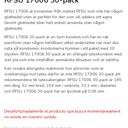
RFSU 17006 30-pack
RFSU 17006 är kondomer från märket RFSU som inte har något
glidmedel utan är perfekt för den som vill addera sitt egna
favorit glidmedel eller helt enkelt använda utan något
glidmedel.
RFSU 17006 30-pack är en tunn kondom och har en rak
passform utan någon behållare vilket underlättar när man ska
rulla på kondomen, kondomerna kommer i ett paket med 30
stycken. RFSU 17006 30-pack är en ofärgad latexkondom med
slät yta som inte innehåller animaliska tillsatser och är luktfria.
Kan orsaka allergiska reaktioner hos personer som är
överkänsliga mot latex därför är inte RFSU 17006 30-pack att
rekommendera till latexallergiker. RFSU 17006 30-pack är 185
mm lång, 52 mm bred, 104 mm i omkrets, 33,1 mm i diameter
och RFSU 17006 30-pack har en tjocklek på 0,06 mm.
Desafortunadamente el producto que busca momentaneament
no existe en nuestro surtido