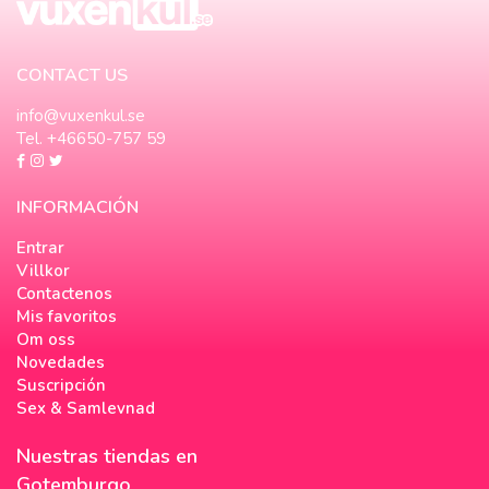
CONTACT US
info@vuxenkul.se
Tel. +46650-757 59
INFORMACIÓN
Entrar
Villkor
Contactenos
Mis favoritos
Om oss
Novedades
Suscripción
Sex & Samlevnad
Nuestras tiendas en
Gotemburgo