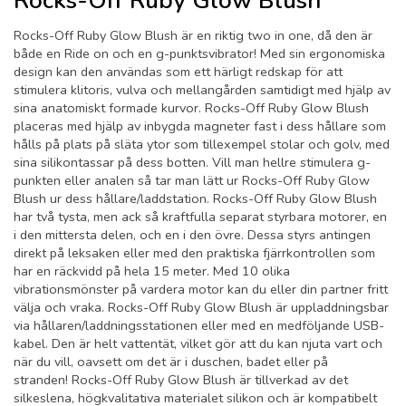
Rocks-Off Ruby Glow Blush
Rocks-Off Ruby Glow Blush är en riktig two in one, då den är
både en Ride on och en g-punktsvibrator! Med sin ergonomiska
design kan den användas som ett härligt redskap för att
stimulera klitoris, vulva och mellangården samtidigt med hjälp av
sina anatomiskt formade kurvor. Rocks-Off Ruby Glow Blush
placeras med hjälp av inbygda magneter fast i dess hållare som
hålls på plats på släta ytor som tillexempel stolar och golv, med
sina silikontassar på dess botten. Vill man hellre stimulera g-
punkten eller analen så tar man lätt ur Rocks-Off Ruby Glow
Blush ur dess hållare/laddstation. Rocks-Off Ruby Glow Blush
har två tysta, men ack så kraftfulla separat styrbara motorer, en
i den mittersta delen, och en i den övre. Dessa styrs antingen
direkt på leksaken eller med den praktiska fjärrkontrollen som
har en räckvidd på hela 15 meter. Med 10 olika
vibrationsmönster på vardera motor kan du eller din partner fritt
välja och vraka. Rocks-Off Ruby Glow Blush är uppladdningsbar
via hållaren/laddningsstationen eller med en medföljande USB-
kabel. Den är helt vattentät, vilket gör att du kan njuta vart och
när du vill, oavsett om det är i duschen, badet eller på
stranden! Rocks-Off Ruby Glow Blush är tillverkad av det
silkeslena, högkvalitativa materialet silikon och är kompatibelt