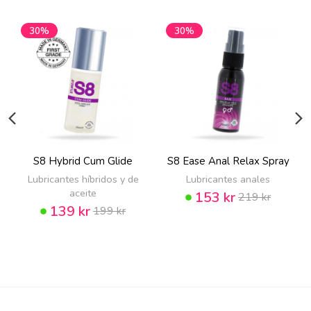
30%
30%
S8 Hybrid Cum Glide
S8 Ease Anal Relax Spray
Lubricantes híbridos y de
Lubricantes anales
aceite
153 kr
219 kr
139 kr
199 kr