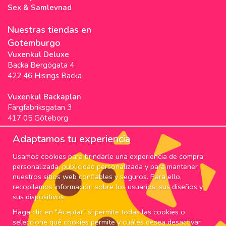
Sex & Samlevnad
Nuestras tiendas en
Gotemburgo
Vuxenkul Deluxe
Backa Bergögata 4
422 46 Hisings Backa
Vuxenkul Backaplan
Färgfabriksgatan 3
417 05 Göteborg
Vuxenkul Stigscenter
Adaptamos tu experiencia
Backa Bergögata 2
Usamos cookies para brindarle una experiencia de compra
422 46 Hisings Backa
personalizada, publicidad personalizada y para mantener
Horarios & Info
nuestros sitios web confiables y seguros. Para ello,
recopilamos información sobre los usuarios, sus diseños y
SUSCRIPCIÓN
sus dispositivos.
Haga clic en "Aceptar" si permite todas las cookies o
¡Suscríbete a nuestro boletín para nuestras mejores
seleccione qué cookies permite y cuáles desea desactivar
ofertas y noticias!