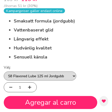
Ahorras
51 kr
(
30
%)
Kampanjpriser gäller endast online
Smaksatt formula (jordgubb)
Vattenbaserat glid
Långvarig effekt
Hudvänlig kvalitet
Sensuell känsla
Välj:
Agregar al carro