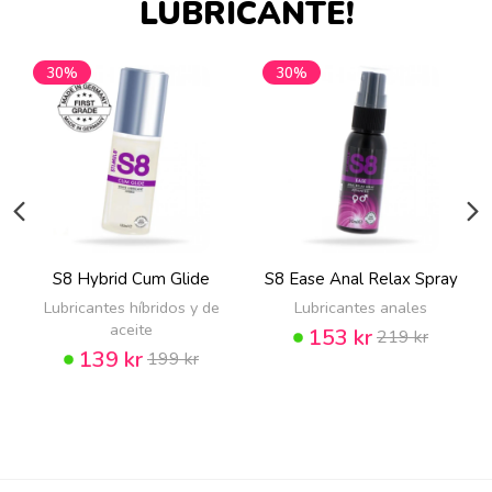
LUBRICANTE!
30%
30%
S8 Hybrid Cum Glide
S8 Ease Anal Relax Spray
Lubricantes híbridos y de
Lubricantes anales
aceite
153 kr
219 kr
139 kr
199 kr