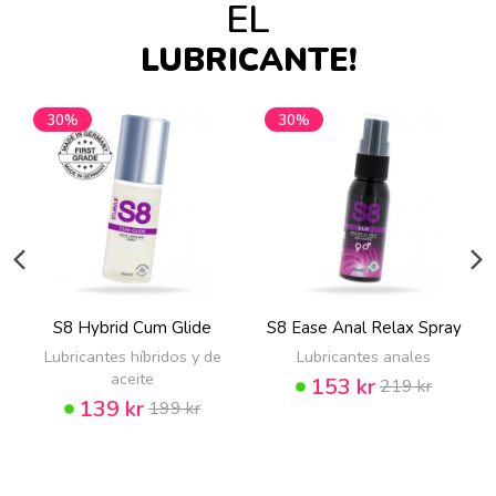
EL
LUBRICANTE!
30%
30%
S8 Hybrid Cum Glide
S8 Ease Anal Relax Spray
Lubricantes híbridos y de
Lubricantes anales
aceite
153 kr
219 kr
139 kr
199 kr