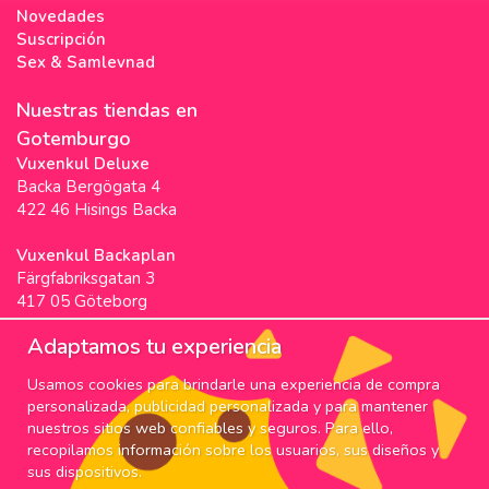
Novedades
Suscripción
Sex & Samlevnad
Nuestras tiendas en
Gotemburgo
Vuxenkul Deluxe
Backa Bergögata 4
422 46 Hisings Backa
Vuxenkul Backaplan
Färgfabriksgatan 3
417 05 Göteborg
Vuxenkul Stigscenter
Adaptamos tu experiencia
Backa Bergögata 2
Usamos cookies para brindarle una experiencia de compra
422 46 Hisings Backa
personalizada, publicidad personalizada y para mantener
Horarios & Info
nuestros sitios web confiables y seguros. Para ello,
recopilamos información sobre los usuarios, sus diseños y
SUSCRIPCIÓN
sus dispositivos.