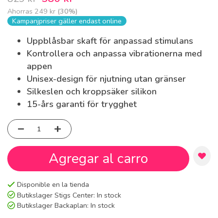
Ahorras
249 kr
(
30
%)
Kampanjpriser gäller endast online
Uppblåsbar skaft för anpassad stimulans
Kontrollera och anpassa vibrationerna med
appen
Unisex-design för njutning utan gränser
Silkeslen och kroppsäker silikon
15-års garanti för trygghet
Agregar al carro
Disponible en la tienda
Butikslager Stigs Center:
In stock
Butikslager Backaplan:
In stock