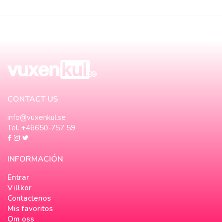
CONTACT US
info@vuxenkul.se
Tel. +46650-757 59
INFORMACIÓN
Entrar
Villkor
Contactenos
Mis favoritos
Om oss