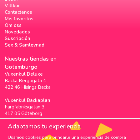
Villkor
Contactenos
Mis favoritos
Om oss
Novedades
Suscripción
Sex & Samlevnad
Nuestras tiendas en
Gotemburgo
Vuxenkul Deluxe
Backa Bergögata 4
422 46 Hisings Backa
Vuxenkul Backaplan
Färgfabriksgatan 3
417 05 Göteborg
Vuxenkul Stigscenter
Adaptamos tu experiencia
Backa Bergögata 2
Usamos cookies para brindarle una experiencia de compra
422 46 Hisings Backa