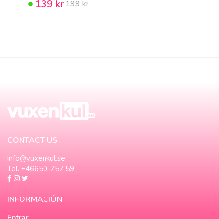
139 kr
199 kr
CONTACT US
info@vuxenkul.se
Tel. +46650-757 59
INFORMACIÓN
Entrar