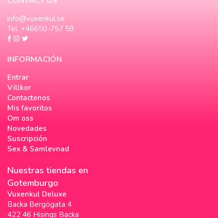
CONTACT US
info@vuxenkul.se
Tel. +46650-757 59
INFORMACIÓN
Entrar
Villkor
Contactenos
Mis favoritos
Om oss
Novedades
Suscripción
Sex & Samlevnad
Nuestras tiendas en
Gotemburgo
Vuxenkul Deluxe
Backa Bergögata 4
422 46 Hisings Backa