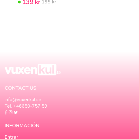
139 kr
199 kr
CONTACT US
info@vuxenkul.se
Tel. +46650-757 59
INFORMACIÓN
Entrar