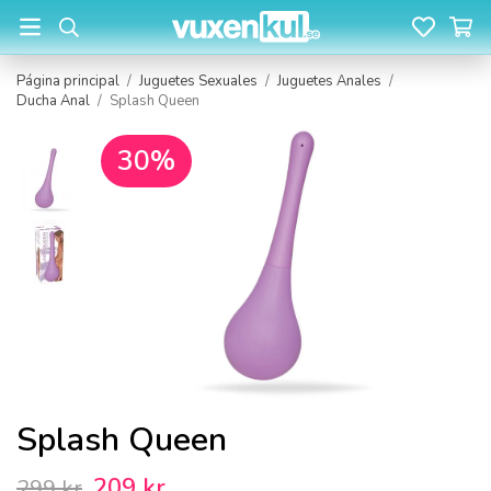
Página principal
/
Juguetes Sexuales
/
Juguetes Anales
/
Ducha Anal
/
Splash Queen
30%
Splash Queen
209 kr
299 kr