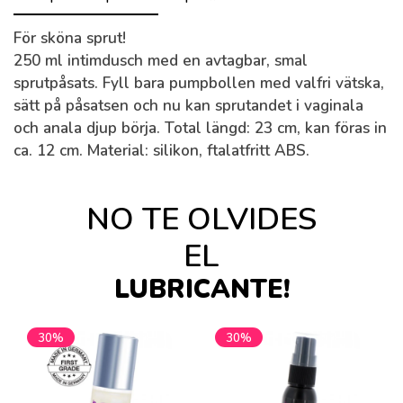
För sköna sprut!
250 ml intimdusch med en avtagbar, smal
sprutpåsats. Fyll bara pumpbollen med valfri vätska,
sätt på påsatsen och nu kan sprutandet i vaginala
och anala djup börja. Total längd: 23 cm, kan föras in
ca. 12 cm. Material: silikon, ftalatfritt ABS.
NO TE OLVIDES
EL
LUBRICANTE!
30%
30%