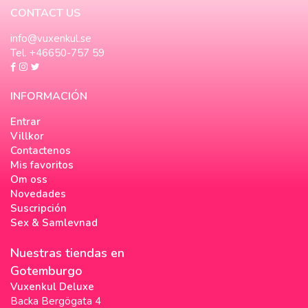
CONTACT US
info@vuxenkul.se
Tel. +46650-757 59
INFORMACIÓN
Entrar
Villkor
Contactenos
Mis favoritos
Om oss
Novedades
Suscripción
Sex & Samlevnad
Nuestras tiendas en
Gotemburgo
Vuxenkul Deluxe
Backa Bergögata 4