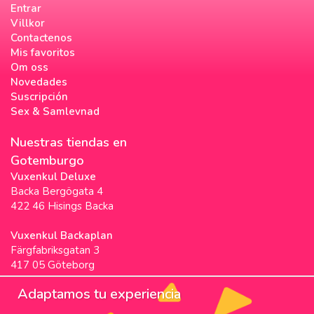
Entrar
Villkor
Contactenos
Mis favoritos
Om oss
Novedades
Suscripción
Sex & Samlevnad
Nuestras tiendas en
Gotemburgo
Vuxenkul Deluxe
Backa Bergögata 4
422 46 Hisings Backa
Vuxenkul Backaplan
Färgfabriksgatan 3
417 05 Göteborg
Vuxenkul Stigscenter
Adaptamos tu experiencia
Backa Bergögata 2