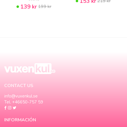
153 kr
219 kr
139 kr
199 kr
CONTACT US
info@vuxenkul.se
Tel. +46650-757 59
INFORMACIÓN