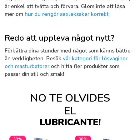
är enkel att tvätta och förvara. Glöm inte att läsa
mer om
hur du rengör sexleksaker korrekt
.
Redo att uppleva något nytt?
Förbättra dina stunder med något som känns bättre
än verkligheten. Besök
vår kategori för lösvaginor
och masturbatorer
och hitta fler produkter som
passar din stil och smak!
NO TE OLVIDES
EL
LUBRICANTE!
30%
30%