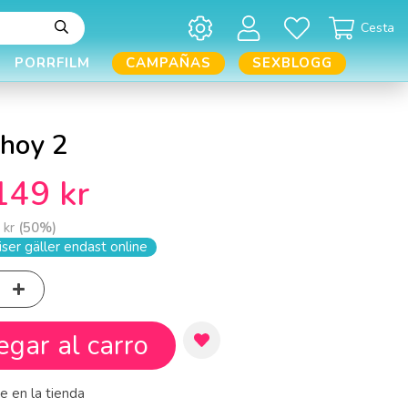
Cesta
PORRFILM
CAMPAÑAS
SEXBLOGG
Ahoy 2
149 kr
 kr
(
50
%)
ser gäller endast online
egar al carro
e en la tienda