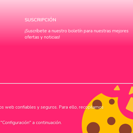
SUSCRIPCIÓN
¡Suscríbete a nuestro boletín para nuestras mejores
ofertas y noticias!
os web confiables y seguros. Para ello, recopilamos
"Configuración" a continuación.