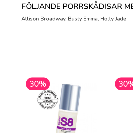
FÖLJANDE PORRSKÅDISAR MED
Allison Broadway, Busty Emma, Holly Jade
30%
30