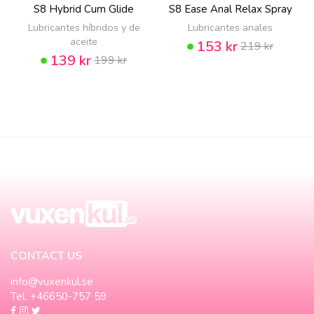
S8 Hybrid Cum Glide
S8 Ease Anal Relax Spray
Lubricantes híbridos y de
Lubricantes anales
aceite
153 kr
219 kr
139 kr
199 kr
CONTACT US
info@vuxenkul.se
Tel. +46650-757 59