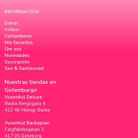
INFORMACIÓN
Entrar
Villkor
Contactenos
Mis favoritos
Om oss
Novedades
Suscripción
Sex & Samlevnad
Nuestras tiendas en
Gotemburgo
Vuxenkul Deluxe
Backa Bergögata 4
422 46 Hisings Backa
Vuxenkul Backaplan
Färgfabriksgatan 3
417 05 Göteborg