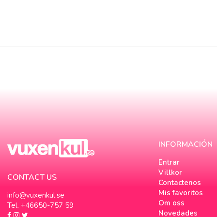
INFORMACIÓN
Entrar
Villkor
CONTACT US
Contactenos
Mis favoritos
info@vuxenkul.se
Om oss
Tel. +46650-757 59
Novedades