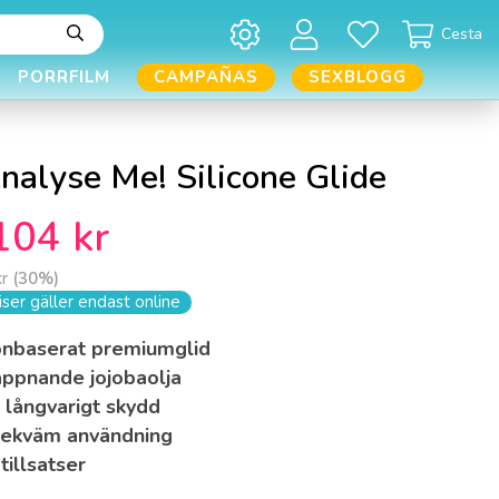
Cesta
PORRFILM
CAMPAÑAS
SEXBLOGG
nalyse Me! Silicone Glide
104 kr
kr
(
30
%)
ser gäller endast online
konbaserat premiumglid
appnande jojobaolja
 långvarigt skydd
bekväm användning
tillsatser