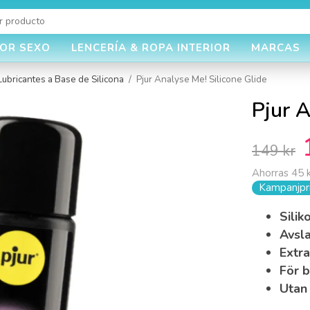
JOR SEXO
LENCERÍA & ROPA INTERIOR
MARCAS
Lubricantes a Base de Silicona
/
Pjur Analyse Me! Silicone Glide
Pjur A
149 kr
Ahorras
45 
Kampanjpri
Sili
Avsl
Extra
För 
Utan 