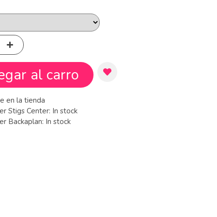
egar al carro
e en la tienda
er Stigs Center:
In stock
ger Backaplan:
In stock