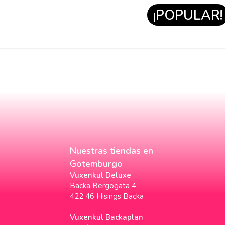
¡POPULAR!
Nuestras tiendas en
Gotemburgo
Vuxenkul Deluxe
Backa Bergögata 4
422 46 Hisings Backa
Vuxenkul Backaplan