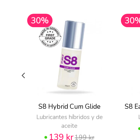
30%
30
S8 Hybrid Cum Glide
S8 E
Lubricantes híbridos y de
aceite
139 kr
199 kr