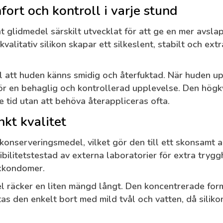
fort och kontroll i varje stund
rat glidmedel särskilt utvecklat för att ge en mer avs
alitativ silikon skapar ett silkeslent, stabilt och extr
ll att huden känns smidig och återfuktad. När huden 
 för en behaglig och kontrollerad upplevelse. Den högk
e tid utan att behöva återappliceras ofta.
kt kvalitet
onserveringsmedel, vilket gör den till ett skonsamt a
bilitetstestad av externa laboratorier för extra trygg
xkondomer.
el räcker en liten mängd långt. Den koncentrerade for
as den enkelt bort med mild tvål och vatten, då siliko