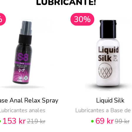
LUBRICANTE!
%
30%
ase Anal Relax Spray
Liquid Silk
Lubricantes anales
Lubricantes a Base de
153 kr
69 kr
219 kr
99 kr