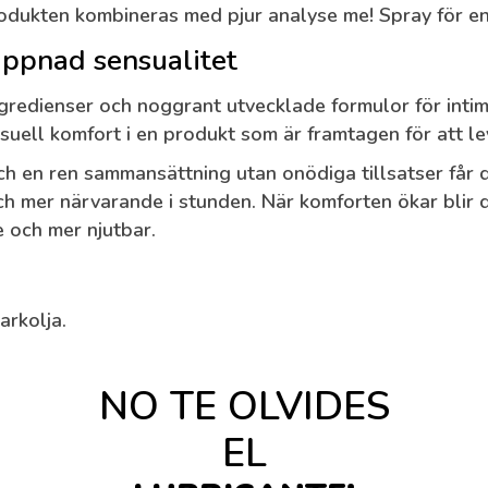
rodukten kombineras med pjur analyse me! Spray för e
appnad sensualitet
 ingredienser och noggrant utvecklade formulor för int
suell komfort i en produkt som är framtagen för att le
h en ren sammansättning utan onödiga tillsatser får d
 mer närvarande i stunden. När komforten ökar blir de
 och mer njutbar.
arkolja.
NO TE OLVIDES
EL