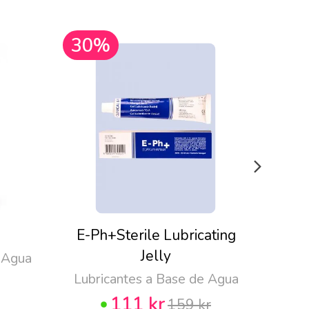
30%
30
E-Ph+Sterile Lubricating
Pju
Jelly
 Agua
Lubricantes a Base de Agua
111 kr
159 kr