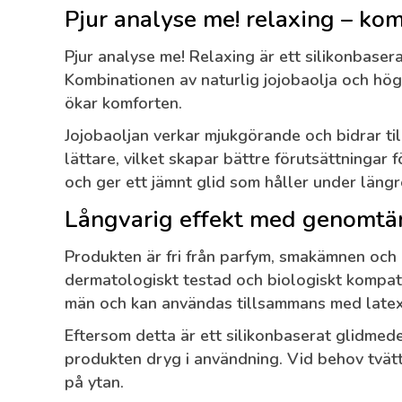
Pjur analyse me! relaxing – kom
Pjur analyse me! Relaxing är ett silikonbase
Kombinationen av naturlig jojobaolja och högkv
ökar komforten.
Jojobaoljan verkar mjukgörande och bidrar ti
lättare, vilket skapar bättre förutsättningar
och ger ett jämnt glid som håller under längr
Långvarig effekt med genomtän
Produkten är fri från parfym, smakämnen och k
dermatologiskt testad och biologiskt kompati
män och kan användas tillsammans med late
Eftersom detta är ett silikonbaserat glidmed
produkten dryg i användning. Vid behov tvätt
på ytan.