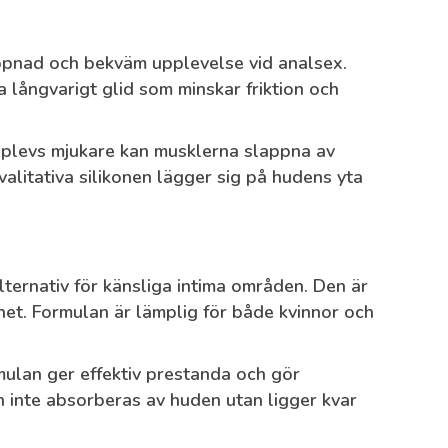
lappnad och bekväm upplevelse vid analsex.
a långvarigt glid som minskar friktion och
upplevs mjukare kan musklerna slappna av
valitativa silikonen lägger sig på hudens yta
lternativ för känsliga intima områden. Den är
het. Formulan är lämplig för både kvinnor och
mulan ger effektiv prestanda och gör
n inte absorberas av huden utan ligger kvar